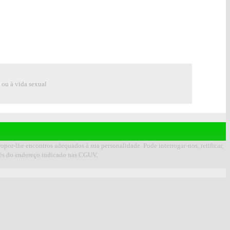
e ou à vida sexual
opor-lhe encontros adequados à sua personalidade. Pode interrogar-nos, retificar,
avés do endereço indicado nas CGUV.