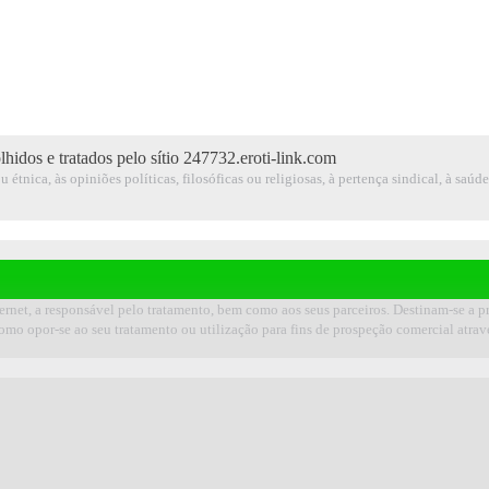
hidos e tratados pelo sítio 247732.eroti-link.com
étnica, às opiniões políticas, filosóficas ou religiosas, à pertença sindical, à saúd
rnet, a responsável pelo tratamento, bem como aos seus parceiros. Destinam-se a pr
como opor-se ao seu tratamento ou utilização para fins de prospeção comercial atr