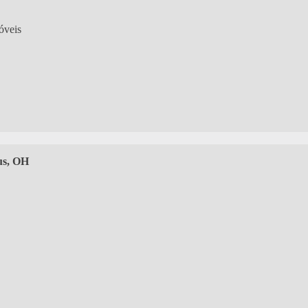
óveis
s, OH